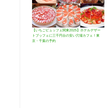
【いちごビュッフェ関東2025】ホテルデザー
トブッフェに三千円台の安い穴場カフェ！東
京・千葉の予約