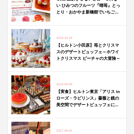
い ひみつのフルーツ『晴苺』とっ
とり・おかやま新橋館でいちご...
2019.10.16
【ヒルトン小田原】苺とクリスマ
スのデザートビュッフェ～ホワイ
トクリスマス ピーチャの大冒険～
2019.09.06
【実食】ヒルトン東京「アリス in
ローズ・ラビリンス」薔薇と鏡の
美空間でデザートビュッフェに...
2017.06.01