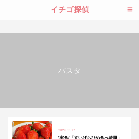
イチゴ探偵
パスタ
2024.03.17
\実食/「すいぱらひめ食べ放題」