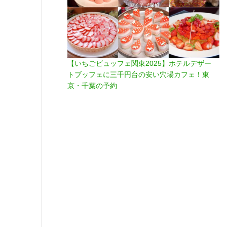
【いちごビュッフェ関東2025】ホテルデザー
トブッフェに三千円台の安い穴場カフェ！東
京・千葉の予約