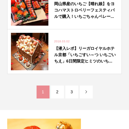
岡山県産のいちご【晴れ娘】をヨ
コハマストロベリーフェスティバ
ルで購入！いちごちゃんベレー...
2018.03.02
【潜入レポ】リーガロイヤルホテ
ル京都「いちごすい～つ いちごい
ちえ」6日間限定ヒミツのいち...
1
2
3
