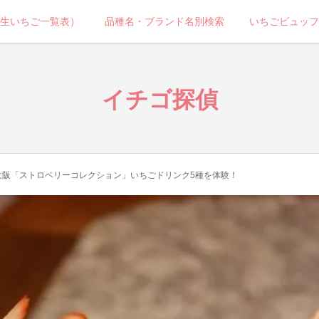
生いちご一覧表）
品種名・ブランド名別検索
いちごビュッフ
イチゴ探偵
大阪「ストロベリーコレクション」いちごドリンク5種を体験！