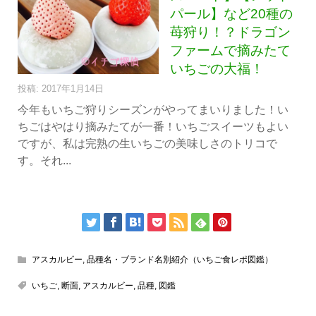
パール】など20種の
苺狩り！？ドラゴン
ファームで摘みたて
いちごの大福！
投稿: 2017年1月14日
今年もいちご狩りシーズンがやってまいりました！い
ちごはやはり摘みたてが一番！いちごスイーツもよい
ですが、私は完熟の生いちごの美味しさのトリコで
す。それ...
アスカルビー
,
品種名・ブランド名別紹介（いちご食レポ図鑑）
いちご
,
断面
,
アスカルビー
,
品種
,
図鑑