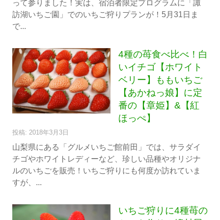
って参りました！実は、宿泊者限定プログラムに「諏
訪湖いちご園」でのいちご狩りプランが！5月31日ま
で...
4種の苺食べ比べ！白
いイチゴ【ホワイト
ベリー】ももいちご
【あかねっ娘】に定
番の【章姫】&【紅
ほっぺ】
投稿: 2018年3月3日
山梨県にある「グルメいちご館前田」では、サラダイ
チゴやホワイトレディーなど、珍しい品種やオリジナ
ルのいちごを販売！いちご狩りにも何度か訪れていま
すが、...
いちご狩りに4種苺の