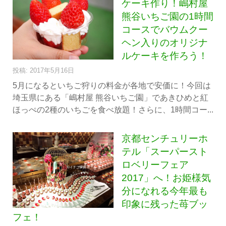
ケーキ作り！嶋村屋
熊谷いちご園の1時間
コースでバウムクー
ヘン入りのオリジナ
ルケーキを作ろう！
投稿: 2017年5月16日
5月になるといちご狩りの料金が各地で安価に！今回は
埼玉県にある「嶋村屋 熊谷いちご園」であきひめと紅
ほっぺの2種のいちごを食べ放題！さらに、1時間コー...
京都センチュリーホ
テル「スーパースト
ロベリーフェア
2017」へ！お姫様気
分になれる今年最も
印象に残った苺ブッ
フェ！