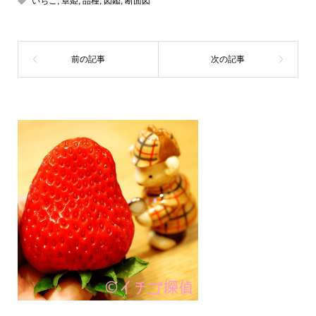
いちご
,
章姫
,
品種
,
図鑑
,
断面図