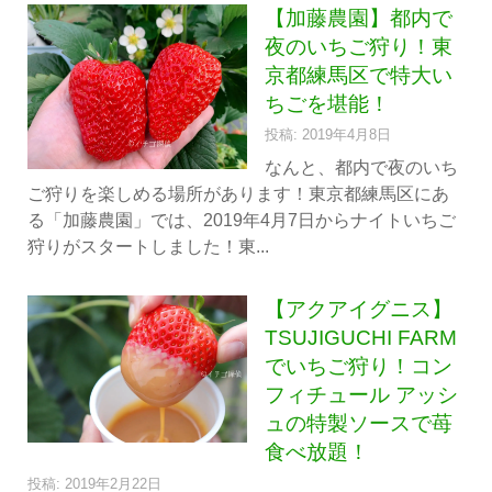
【加藤農園】都内で
夜のいちご狩り！東
京都練馬区で特大い
ちごを堪能！
投稿: 2019年4月8日
なんと、都内で夜のいち
ご狩りを楽しめる場所があります！東京都練馬区にあ
る「加藤農園」では、2019年4月7日からナイトいちご
狩りがスタートしました！東...
【アクアイグニス】
TSUJIGUCHI FARM
でいちご狩り！コン
フィチュール アッシ
ュの特製ソースで苺
食べ放題！
投稿: 2019年2月22日