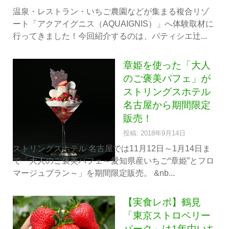
温泉・レストラン・いちご農園などが集まる複合リゾ
ート「アクアイグニス（AQUAIGNIS）」へ体験取材に
行ってきました！今回紹介するのは、パティシエ辻...
章姫を使った「大人
のご褒美パフェ」が
ストリングスホテル
名古屋から期間限定
販売！
投稿: 2018年9月14日
ストリングスホテル 名古屋では11月12日～1月14日ま
で「大人のご褒美パフェ～愛知県産いちご“章姫”とフロ
マージュブラン～」を期間限定販売。 &nb...
【実食レポ】鶴見
「東京ストロベリー
パーク」は1年中いち