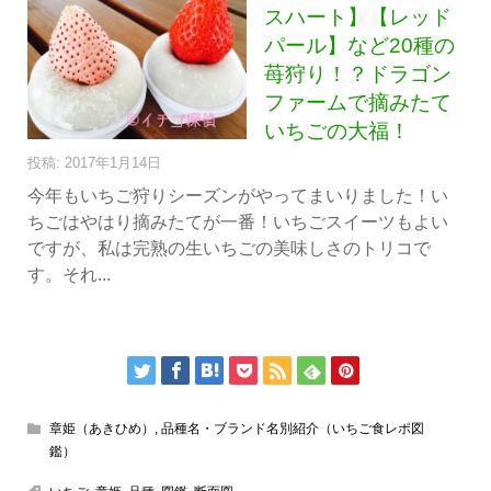
スハート】【レッド
パール】など20種の
苺狩り！？ドラゴン
ファームで摘みたて
いちごの大福！
投稿: 2017年1月14日
今年もいちご狩りシーズンがやってまいりました！い
ちごはやはり摘みたてが一番！いちごスイーツもよい
ですが、私は完熟の生いちごの美味しさのトリコで
す。それ...
章姫（あきひめ）
,
品種名・ブランド名別紹介（いちご食レポ図
鑑）