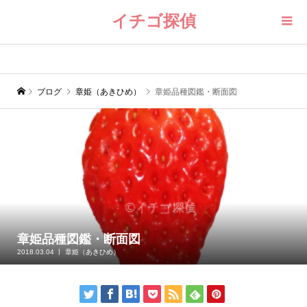
イチゴ探偵
ブログ
章姫（あきひめ）
章姫品種図鑑・断面図
章姫品種図鑑・断面図
2018.03.04
章姫（あきひめ）