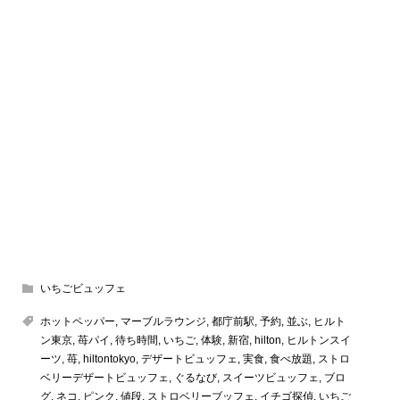
いちごビュッフェ
ホットペッパー
,
マーブルラウンジ
,
都庁前駅
,
予約
,
並ぶ
,
ヒルト
ン東京
,
苺パイ
,
待ち時間
,
いちご
,
体験
,
新宿
,
hilton
,
ヒルトンスイ
ーツ
,
苺
,
hiltontokyo
,
デザートビュッフェ
,
実食
,
食べ放題
,
ストロ
ベリーデザートビュッフェ
,
ぐるなび
,
スイーツビュッフェ
,
ブロ
グ
,
ネコ
,
ピンク
,
値段
,
ストロベリーブッフェ
,
イチゴ探偵
,
いちご