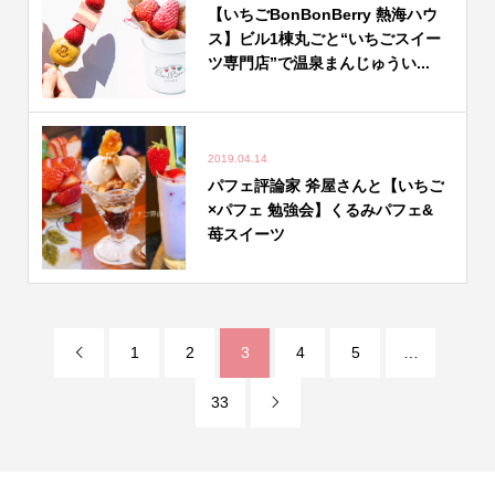
【いちごBonBonBerry 熱海ハウ
ス】ビル1棟丸ごと“いちごスイー
ツ専門店”で温泉まんじゅうい...
2019.04.14
パフェ評論家 斧屋さんと【いちご
×パフェ 勉強会】くるみパフェ&
苺スイーツ
1
2
3
4
5
…

33
