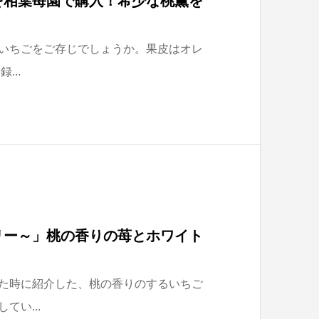
を相葉苺園で購入！希少な桃薫を
いちごをご存じでしょうか。果皮はオレ
...
リー～」桃の香りの苺とホワイト
た時に紹介した、桃の香りのするいちご
い...