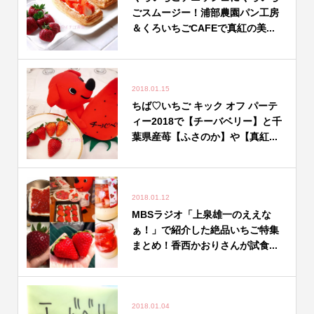
ごスムージー！浦部農園パン工房
＆くろいちごCAFEで真紅の美...
2018.01.15
ちば♡いちご キック オフ パーテ
ィー2018で【チーバベリー】と千
葉県産苺【ふさのか】や【真紅...
2018.01.12
MBSラジオ「上泉雄一のええな
ぁ！」で紹介した絶品いちご特集
まとめ！香西かおりさんが試食...
2018.01.04