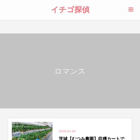
イチゴ探偵
ロマンス
2019.01.04
茨城【むつみ農園】収穫カートで